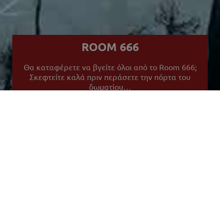
ROOM 666
Θα καταφέρετε να βγείτε όλοι από το Room 666;
Σκεφτείτε καλά πριν περάσετε την πόρτα του
δωματίου…
Κάνε Κράτηση
NEO ΔΩΜΑΤΙΟ